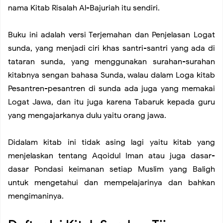
8 Questions To Ask About Television Habits
nama Kitab Risalah Al-Bajuriah itu sendiri.
Best Motherboards for Gaming You Can Buy
Buku ini adalah versi Terjemahan dan Penjelasan Logat
sunda, yang menjadi ciri khas santri-santri yang ada di
tataran sunda, yang menggunakan surahan-surahan
Tips to Master Instagram Flatlays using iPhone
kitabnya sengan bahasa Sunda, walau dalam Loga kitab
Pesantren-pesantren di sunda ada juga yang memakai
Graffiti Art Style
Logat Jawa, dan itu juga karena Tabaruk kepada guru
yang mengajarkanya dulu yaitu orang jawa.
How to Get to Big Almaty Lake
Didalam kitab ini tidak asing lagi yaitu kitab yang
Inspiration of Creative Workplace
menjelaskan tentang Aqoidul Iman atau juga dasar-
dasar Pondasi keimanan setiap Muslim yang Baligh
Summer Vacation
untuk mengetahui dan mempelajarinya dan bahkan
mengimaninya.
Bike Adventure