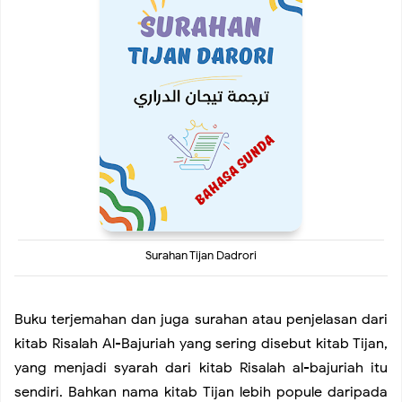
The Best Reasons to Visit Paris
Singapore’s Gardens by the Bay
Things to do in Tokyo
Nice and Cozy House for Stay
Start a Digital Marketing Website for your Service
Surahan Tijan Dadrori
How Developing Open Source Software
Buku terjemahan dan juga surahan atau penjelasan dari
kitab Risalah Al-Bajuriah yang sering disebut kitab Tijan,
How to Buy a Best Smartwatch
yang menjadi syarah dari kitab Risalah al-bajuriah itu
sendiri. Bahkan nama kitab Tijan lebih popule daripada