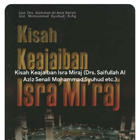
Kisah Keajaiban Isra Miraj (Drs. Saifullah Al
Aziz Senali Mohammad Syuhud etc.)