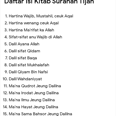
Daftar Isi Kitab Surahan Tijan
Black Lipstick Makeup and Not Just on Halloween
Hartina Wajib, Mustahil, ceuk Aqal
Beginner’s Guide Cycling Clothing in Styles
Hartina wenang ceuk Aqal
Hartina Ma'rifat ka Allah
Sifat-sifat anu Wajib di Allah
Bermain Ayunan
Dalil Ayana Allah
Dalil sifat Qidam
Dalil sifat Baqa
Dalil sifat Mukhalafah
Dalil Qiyam Bin Nafsi
Dalil Wahdaniyyat
Ma'na Qudrot Jeung Dalilna
Ma'na Irodat Jeung Dalilna
Ma'na Ilmu Jeung Dalilna
Ma'na Hayat Jeung Dalilna
Ma'na Sama Bahsor Jeung Dalilna