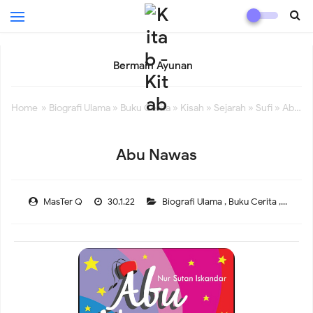
Berlomba Balap Karung
Anak Memetik Mangga
Home
»
Biografi Ulama
»
Buku Cerita
»
Kisah
»
Sejarah
»
Sufi
» Abu Nawas
Eclipse Responsive Blogger Template
Abu Nawas
The Beginner’s Guide to Hiking in the Majestic Mountains
MasTer Q
30.1.22
Biografi Ulama
,
Buku Cerita
,
Kisah
,
A Small River by Their Place
It’s Something That I wanted go to Achieve
The Ultimate Beginner’s Guide to Backcountry Camping