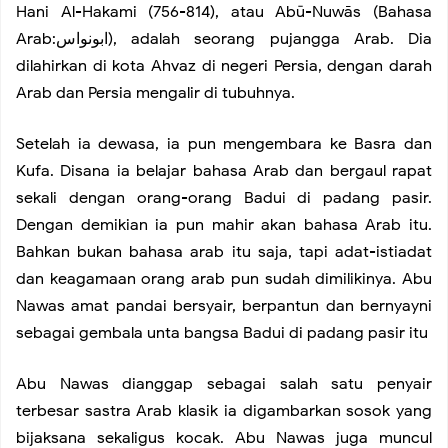
8 Questions To Ask About Television Habits
Hani Al-Hakami (756-814), atau Abū-Nuwās (Bahasa
Arab:ابونواس), adalah seorang pujangga Arab. Dia
dilahirkan di kota Ahvaz di negeri Persia, dengan darah
Best Motherboards for Gaming You Can Buy
Arab dan Persia mengalir di tubuhnya.
Tips to Master Instagram Flatlays using iPhone
Setelah ia dewasa, ia pun mengembara ke Basra dan
Kufa. Disana ia belajar bahasa Arab dan bergaul rapat
Graffiti Art Style
sekali dengan orang-orang Badui di padang pasir.
Dengan demikian ia pun mahir akan bahasa Arab itu.
How to Get to Big Almaty Lake
Bahkan bukan bahasa arab itu saja, tapi adat-istiadat
dan keagamaan orang arab pun sudah dimilikinya. Abu
Inspiration of Creative Workplace
Nawas amat pandai bersyair, berpantun dan bernyayni
sebagai gembala unta bangsa Badui di padang pasir itu
Summer Vacation
Abu Nawas dianggap sebagai salah satu penyair
terbesar sastra Arab klasik ia digambarkan sosok yang
Bike Adventure
bijaksana sekaligus kocak. Abu Nawas juga muncul