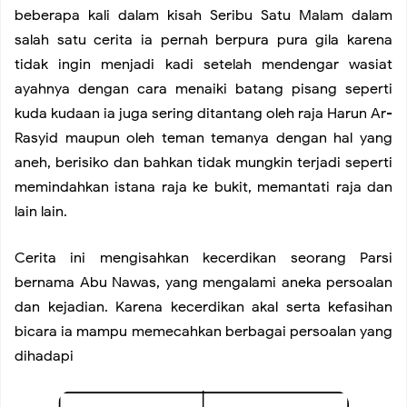
beberapa kali dalam kisah Seribu Satu Malam dalam
Black Lipstick Makeup and Not Just on Halloween
salah satu cerita ia pernah berpura pura gila karena
tidak ingin menjadi kadi setelah mendengar wasiat
Beginner’s Guide Cycling Clothing in Styles
ayahnya dengan cara menaiki batang pisang seperti
kuda kudaan ia juga sering ditantang oleh raja Harun Ar-
Bermain Ayunan
Rasyid maupun oleh teman temanya dengan hal yang
aneh, berisiko dan bahkan tidak mungkin terjadi seperti
memindahkan istana raja ke bukit, memantati raja dan
lain lain.
Cerita ini mengisahkan kecerdikan seorang Parsi
bernama Abu Nawas, yang mengalami aneka persoalan
dan kejadian. Karena kecerdikan akal serta kefasihan
bicara ia mampu memecahkan berbagai persoalan yang
dihadapi