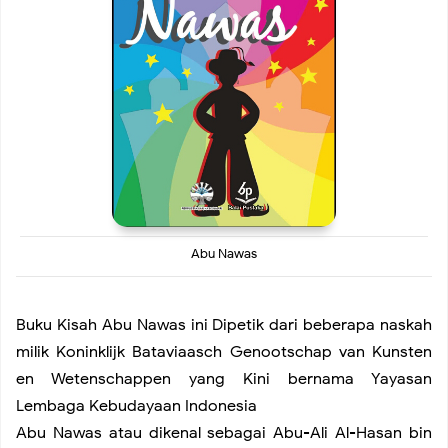
The Best Reasons to Visit Paris
Singapore’s Gardens by the Bay
Things to do in Tokyo
Nice and Cozy House for Stay
Abu Nawas
Start a Digital Marketing Website for your Service
Buku Kisah Abu Nawas ini Dipetik dari beberapa naskah
How Developing Open Source Software
milik Koninklijk Bataviaasch Genootschap van Kunsten
en Wetenschappen yang Kini bernama Yayasan
How to Buy a Best Smartwatch
Lembaga Kebudayaan Indonesia
Abu Nawas atau dikenal sebagai Abu-Ali Al-Hasan bin